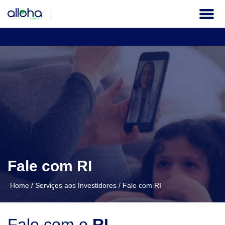
A COMPANHIA
GOVERNANÇA CORPORATIVA
INFORMAÇÕES FINANCEIRAS
SERVIÇOS AOS INVESTIDORES
Fale com RI
Institucional
Home
/
Serviços aos Investidores
/
Fale com RI
PT
Fale com o
RI