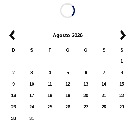
Agosto
2026
D
S
T
Q
Q
S
S
1
2
3
4
5
6
7
8
9
10
11
12
13
14
15
16
17
18
19
20
21
22
23
24
25
26
27
28
29
30
31