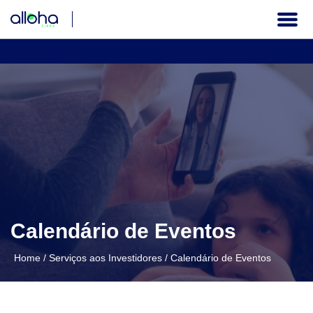
A COMPANHIA
GOVERNANÇA CORPORATIVA
INFORMAÇÕES FINANCEIRAS
SERVIÇOS AOS INVESTIDORES
Calendário de Eventos
Institucional
Home
/
Serviços aos Investidores
/
Calendário de Eventos
PT