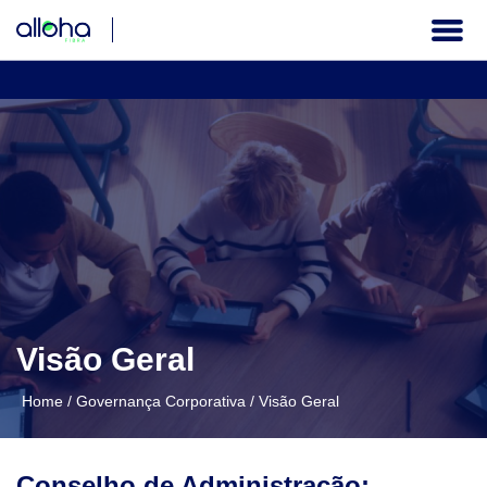
A COMPANHIA
GOVERNANÇA CORPORATIVA
INFORMAÇÕES FINANCEIRAS
SERVIÇOS AOS INVESTIDORES
Visão Geral
Institucional
Home
/
Governança Corporativa
/
Visão Geral
PT
Conselho de Administração: