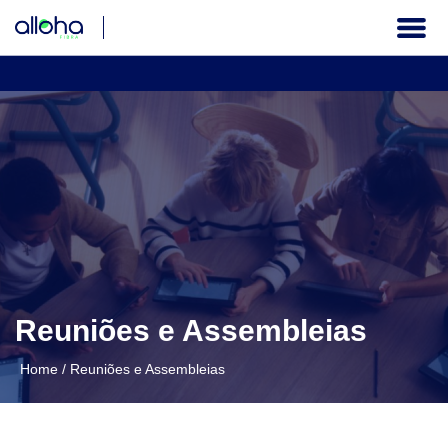
A COMPANHIA
GOVERNANÇA CORPORATIVA
INFORMAÇÕES FINANCEIRAS
SERVIÇOS AOS INVESTIDORES
Reuniões e Assembleias
Institucional
Home
/
Reuniões e Assembleias
PT