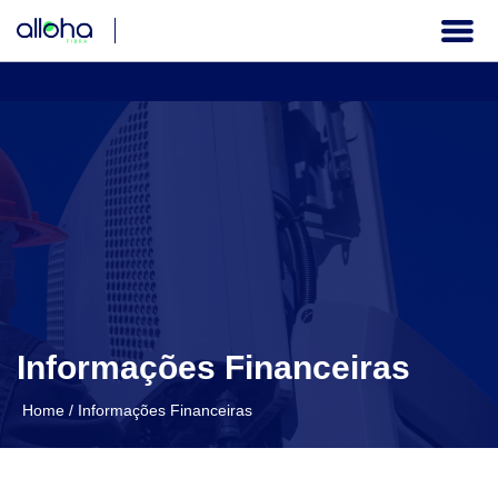
A COMPANHIA
GOVERNANÇA CORPORATIVA
INFORMAÇÕES FINANCEIRAS
SERVIÇOS AOS INVESTIDORES
Informações Financeiras
Institucional
Home
/
Informações Financeiras
PT